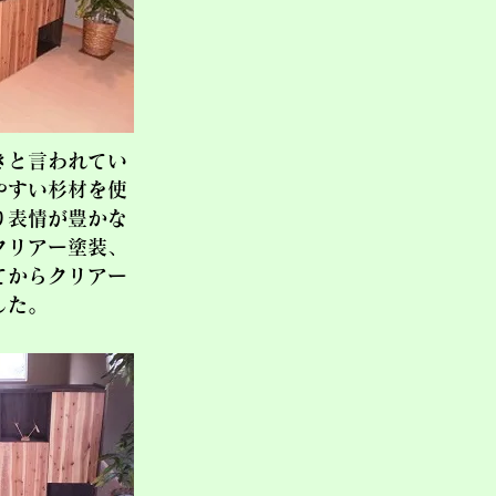
きと言われてい
やすい杉材を使
り表情が豊かな
クリアー塗装、
てからクリアー
した。