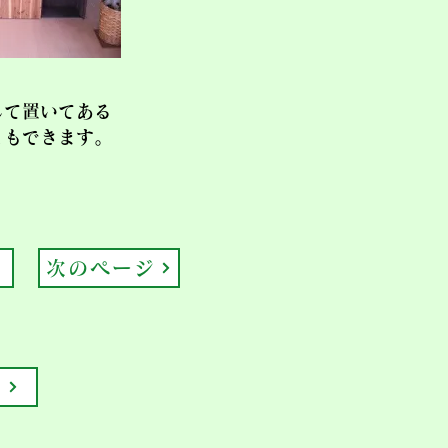
して置いてある
ともできます。
次のページ
要