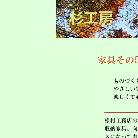
杉工房
家具その
ものづく
やさしい
楽しくて
松村工務店の
収納家具。向
スになってお