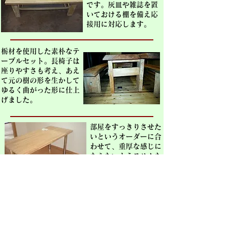
です。灰皿や雑誌を置
いておける棚を備え応
接用に対応します。
栃材を使用した素朴なテ
ーブルセット。長椅子は
座りやすさも考え、あえ
て元の樹の形を生かして
ゆるく曲がった形に仕上
げました。
部屋をすっきりさせた
いというオーダーに合
わせて、重厚な感じに
ならないようスリムな
造りのテーブル。タモ
材の天板にスチールの
足を組み合わせて強度
も確保しました。
戻る
次のページ