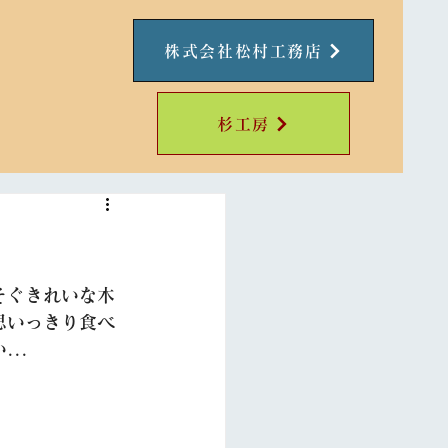
株式会社松村工務店
杉工房
そぐきれいな木
思いっきり食べ
...