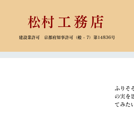
​松村
工務店
建設業許可 京都府知事許可（般 - 7）第14836号
ふりそ
の実を
てみたい