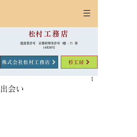
​松村
工務店
建設業許可 京都府知事許可（般 - 7）第
14836号
株式会社松村工務店
杉工房
出会い