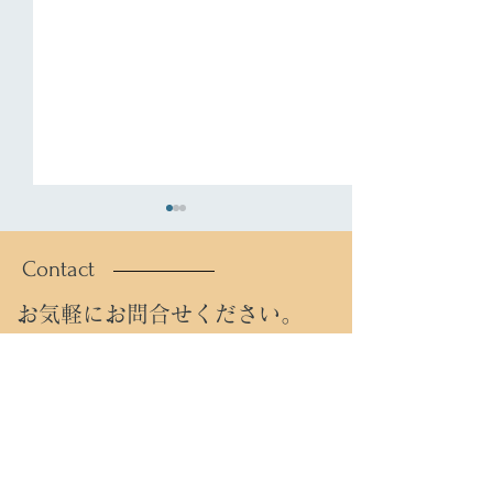
Contact
おけら
塔の島
お気軽にお問合せください。
新築・注文住宅やリフォーム、その他お気軽に
お電話またはウェブフォームよりご相談くださ
い。
TEL:
0774-21-4431