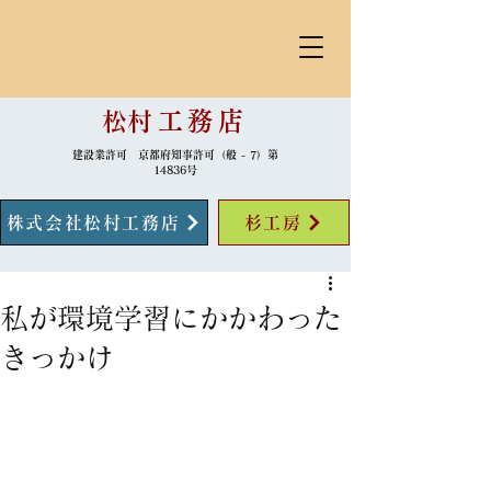
​松村
工務店
建設業許可 京都府知事許可（般 - 7）第
14836号
株式会社松村工務店
杉工房
私が環境学習にかかわった
きっかけ