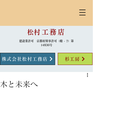
​松村
工務店
建設業許可 京都府知事許可（般 - 7）第
14836号
株式会社松村工務店
杉工房
木と未来へ