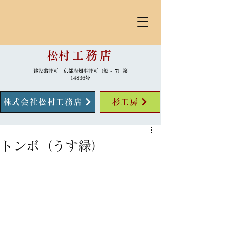
​松村
工務店
建設業許可 京都府知事許可（般 - 7）第
14836号
株式会社松村工務店
杉工房
トンボ（うす緑）