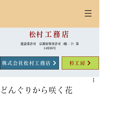
​松村
工務店
建設業許可 京都府知事許可（般 - 7）第
14836号
株式会社松村工務店
杉工房
どんぐりから咲く花