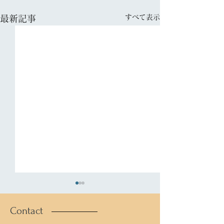
すべて表示
最新記事
Contact
おけら
塔の島